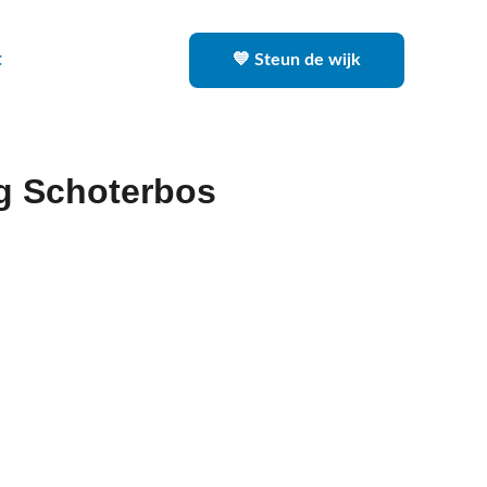
t
💙 Steun de wijk
g Schoterbos