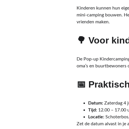
Kinderen kunnen hun eigen
mini‑camping bouwen. Het
vrienden maken.
🌳 Voor kin
De Pop‑up Kindercamping i
oma’s en buurtbewoners o
📅 Praktisc
Datum:
 Zaterdag 4 j
Tijd:
 12.00 – 17.00 
Locatie:
 Schoterbos
Zet de datum alvast in je 