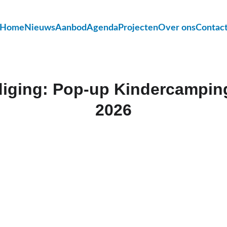
Home
Nieuws
Aanbod
Agenda
Projecten
Over ons
Contac
iging: Pop‑up Kindercampin
2026