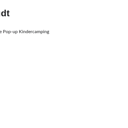
udt
 de Pop‑up Kindercamping 