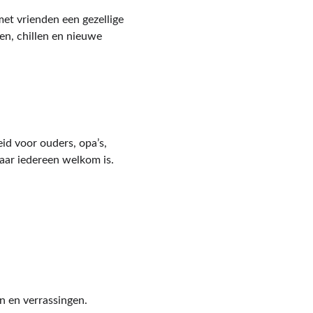
t vrienden een gezellige 
n, chillen en nieuwe 
d voor ouders, opa’s, 
ar iedereen welkom is.
n en verrassingen.