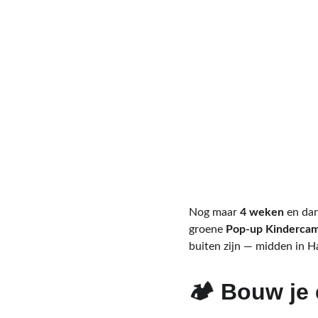
Nog maar 
4 weken
 en da
groene 
Pop‑up Kinderca
buiten zijn — midden in 
🏕️ Bouw je