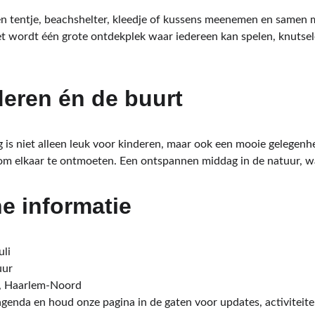
 tentje, beachshelter, kleedje of kussens meenemen en samen me
 wordt één grote ontdekplek waar iedereen kan spelen, knutsele
deren én de buurt
s niet alleen leuk voor kinderen, maar ook een mooie gelegenhei
m elkaar te ontmoeten. Een ontspannen middag in de natuur, wa
he informatie
uli
uur
, Haarlem‑Noord
agenda en houd onze pagina in de gaten voor updates, activiteite