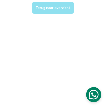
Terug naar overzicht
Volg De Wijkplatform
Design & development: 
Code Designer
© 2026. Alle rechten voorbehouden. Wijkplatform 
Delftwijk Waterbuurt.