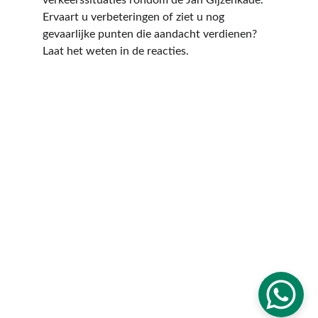
verkeerssituaties rondom de Jan Gijzenkade. 
Ervaart u verbeteringen of ziet u nog 
gevaarlijke punten die aandacht verdienen? 
Laat het weten in de reacties.
Volg De Wijkplatform
Design & development: 
Code Designer
© 2026. Alle rechten voorbehouden. Wijkplatform 
Delftwijk Waterbuurt.