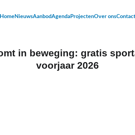
Home
Nieuws
Aanbod
Agenda
Projecten
Over ons
Contac
omt in beweging: gratis sport
voorjaar 2026