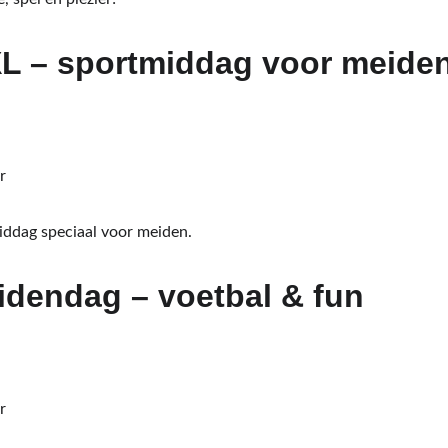
XL – sportmiddag voor meide
r
middag speciaal voor meiden.
idendag – voetbal & fun
r