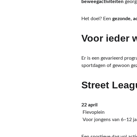
beweegactiviteiten
 georg
Het doel? Een 
gezonde, ac
Voor ieder 
Er is een gevarieerd progr
sportdagen of gewoon gez
Street Leag
22 april
 Flevoplein
 Voor jongens van 6–12 ja
Een sportieve dag vol actie