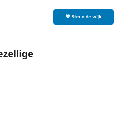
t
💙 Steun de wijk
ezellige