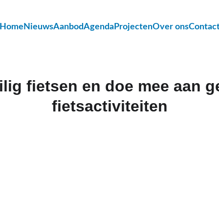
Home
Nieuws
Aanbod
Agenda
Projecten
Over ons
Contac
eilig fietsen en doe mee aan g
fietsactiviteiten